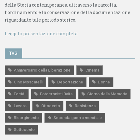
della Storia contemporanea, attraverso la raccolta,
l’ordinamento e la conservazione della documentazione
riguardante tale periodo storico.
Leggi la presentazione completa
TAG
Anniversario della Liberazione
Cinema
Cino Moscatelli
Deportazione
Donne
Eccidi
Fotocronisti Baita
Giorno della Memoria
Lavoro
Ottocento
Resistenza
Risorgimento
Seconda guerra mondiale
Settecento