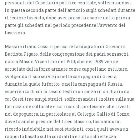
personali del Casellario politico centrale, soffermandosi
in questa seconda parte dell’articolo sugli schedati durante
il regime fascista, dopo aver preso in esame nella prima
parte gli schedati nel periodo precedente l’avvento del
fascismo.
Massimiliano Cossi ripercorre la biografia di Giovanni
Battista Pigato, della congregazione dei padri somaschi,
nato a Mason Vicentino nel 1910, che nel 1939 venne
arruolato dalla forze armate come cappellano militare,
svolgendo il suo servizio nella campagna di Grecia,
durante la quale fu ferito, e nella campagna di Russia,
esperienza di cui ci lasciò testimonianza in un diario da
cui Cossi trae ampi stralci, soffermandosi inoltre sulla sua
formazione culturale e sul ruolo di professore che rivestì
nel dopoguerra, in particolare al Collegio Gallio di Como,
dove fu anche preside del liceo classico, lasciando un
ricordo indelebile nei suoi studenti, con i quali aveva un
rapporto basato sulla cordialità e sulla schiettezza.