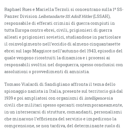
a
Raphael Rues e Mariella Terzoli si concentrano sulla 1
SS-
Panzer Division
Leibstandarte SS Adolf Hitler
(LSSAH),
responsabile di efferati crimini di guerra compiuti in
tutta Europa contro ebrei, civili, prigionieri di guerra
alleati e prigionieri sovietici, studiandone in particolare
il coinvolgimento nell’eccidio di almeno cinquantasette
ebrei sul lago Maggiore nell’autunno del 1943, episodio del
quale vengono ricostruiti la dinamica e i processi ai
responsabili svoltisi nel dopoguerra, spesso conclusisi con
assoluzioni o provvedimenti di amnistia.
Tomaso Vialardi di Sandigliano affronta il tema dello
spionaggio nazista in Italia, presente sul territorio già dal
1939 e poi ampliatosi con organismi di
intelligence
sia
civili che militari spesso operanti contemporaneamente,
in un intersecarsi di strutture, comandanti, personalismi
che minarono l’efficienza del servizio e impedirono la
comprensione, se non tardiva, del determinante ruolo di