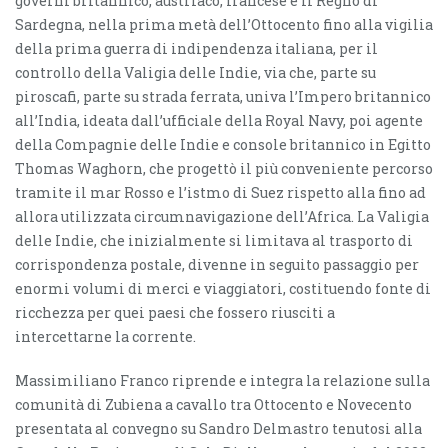
governi britannico, austriaco, francese e il Regno di
Sardegna, nella prima metà dell’Ottocento fino alla vigilia
della prima guerra di indipendenza italiana, per il
controllo della Valigia delle Indie, via che, parte su
piroscafi, parte su strada ferrata, univa l’Impero britannico
all’India, ideata dall’ufficiale della Royal Navy, poi agente
della Compagnie delle Indie e console britannico in Egitto
Thomas Waghorn, che progettò il più conveniente percorso
tramite il mar Rosso e l’istmo di Suez rispetto alla fino ad
allora utilizzata circumnavigazione dell’Africa. La Valigia
delle Indie, che inizialmente si limitava al trasporto di
corrispondenza postale, divenne in seguito passaggio per
enormi volumi di merci e viaggiatori, costituendo fonte di
ricchezza per quei paesi che fossero riusciti a
intercettarne la corrente.
Massimiliano Franco riprende e integra la relazione sulla
comunità di Zubiena a cavallo tra Ottocento e Novecento
presentata al convegno su Sandro Delmastro tenutosi alla