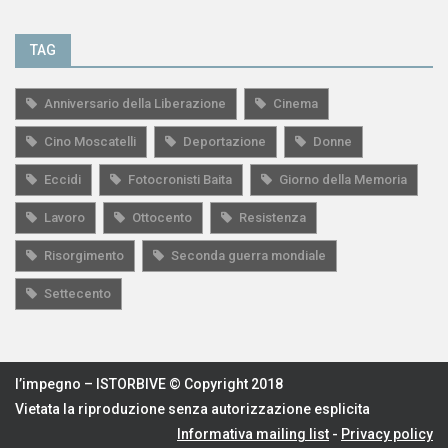
TAG
Anniversario della Liberazione
Cinema
Cino Moscatelli
Deportazione
Donne
Eccidi
Fotocronisti Baita
Giorno della Memoria
Lavoro
Ottocento
Resistenza
Risorgimento
Seconda guerra mondiale
Settecento
l’impegno – ISTORBIVE © Copyright 2018
Vietata la riproduzione senza autorizzazione esplicita
Informativa mailing list
-
Privacy policy