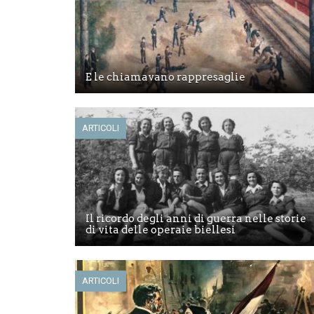
E le chiamavano rappresaglie
ARTICOLI
Il ricordo degli anni di guerra nelle storie
di vita delle operaie biellesi
ARTICOLI