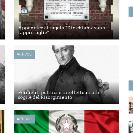
Appendice al saggio “E le chiamavano
rappresaglie”
ARTICOLI
Fermenti politici e intellettuali alle
soglie del Risorgimento
ARTICOLI