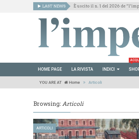
LAST NEWS
È uscito il n. 1 del 2026 de “l’i
ACQU
HOME PAGE
LA RIVISTA
INDICI
SHO
YOU ARE AT
Home
Articoli
Browsing:
Articoli
ARTICOLI