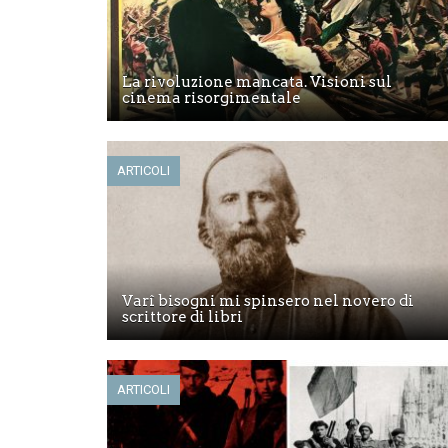
La rivoluzione mancata. Visioni sul
cinema risorgimentale
ARTICOLI
Varî bisogni mi spinsero nel novero di
scrittore di libri
ARTICOLI