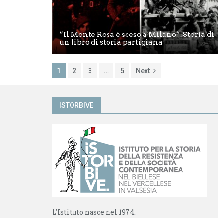
“Il Monte Rosa è sceso a Milano”. Storia di
un libro di storia partigiana
1
2
3
…
5
Next
ISTORBIVE
L'Istituto nasce nel 1974.