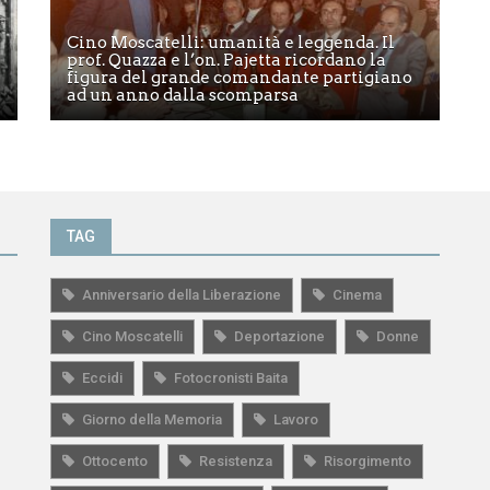
Cino Moscatelli: umanità e leggenda. Il
prof. Quazza e l’on. Pajetta ricordano la
figura del grande comandante partigiano
ad un anno dalla scomparsa
TAG
Anniversario della Liberazione
Cinema
Cino Moscatelli
Deportazione
Donne
Eccidi
Fotocronisti Baita
Giorno della Memoria
Lavoro
Ottocento
Resistenza
Risorgimento