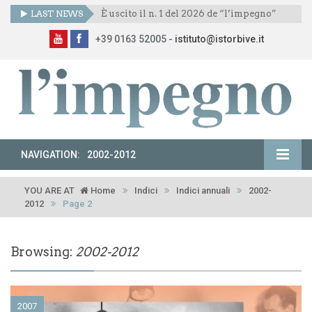
LAST NEWS
È uscito il n. 1 del 2026 de “l’impegno”
+39 0163 52005 -
istituto@istorbive.it
NAVIGATION:
2002-2012
YOU ARE AT
Home
Indici
Indici annuali
2002-
2012
Page 2
Browsing:
2002-2012
2007