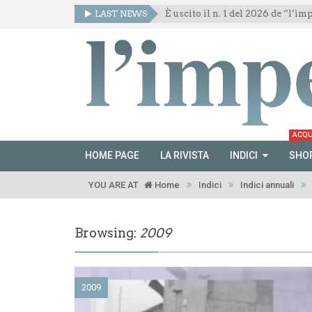
LAST NEWS
È uscito il n. 1 del 2026 de “l’i
ACQU
HOME PAGE
LA RIVISTA
INDICI
SHO
YOU ARE AT
Home
Indici
Indici annuali
Browsing:
2009
2009