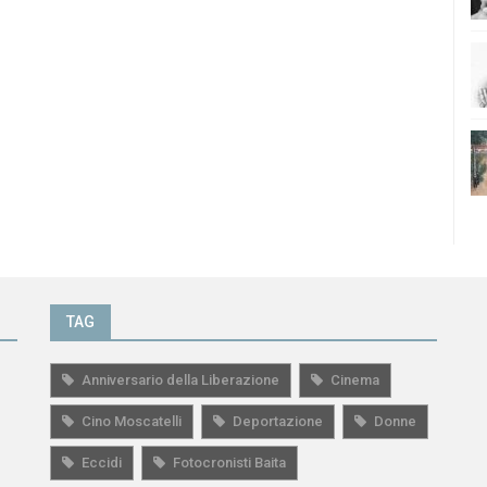
TAG
Anniversario della Liberazione
Cinema
Cino Moscatelli
Deportazione
Donne
Eccidi
Fotocronisti Baita