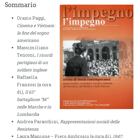
Sommario
Orazio Paggi,
Cinema e Vietnam:
la fine del sogno
americano
Massimiliano
Tenconi,
I ricordi
partigiani di un
soldato inglese
Raffaella
Franzosi (a cura
di),
Il 63°
battaglione “M”
nelle Marche e in
Lombardia
Andrea Paracchini,
Rappresentazioni sociali della
Resistenza
Laura Manione – Piero Ambrosio (a cura di),
1947: