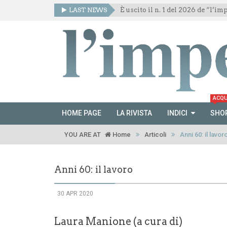
LAST NEWS
È uscito il n. 1 del 2026 de “l’i
ACQU
HOME PAGE
LA RIVISTA
INDICI
SHO
YOU ARE AT
Home
Articoli
Anni 60: il lavor
Anni 60: il lavoro
30 APR 2020
Laura Manione (a cura di)