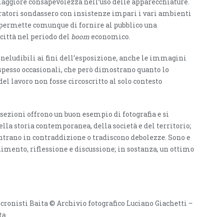
aggiore consapevolezza nell’uso delle apparecchiature.
oratori sondassero con insistenze impari i vari ambienti
ti permette comunque di fornire al pubblico una
 città nel periodo del
boom
economico.
eludibili ai fini dell’esposizione, anche le immagini
e spesso occasionali, che però dimostrano quanto lo
el lavoro non fosse circoscritto al solo contesto
sezioni offrono un buon esempio di fotografia e si
della storia contemporanea, della società e del territorio;
ntrano in contraddizione o tradiscono debolezze. Sono e
imento, riflessione e discussione; in sostanza, un ottimo
tocronisti Baita © Archivio fotografico Luciano Giachetti –
ta.