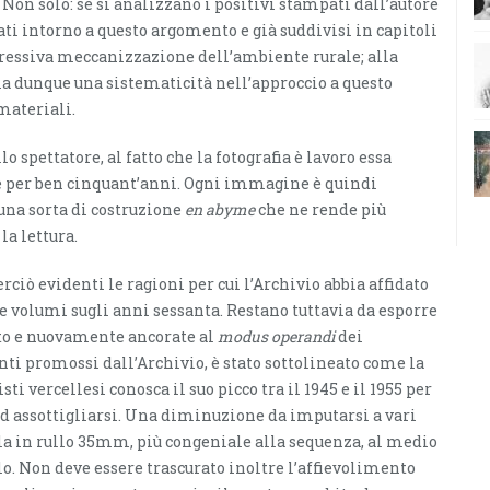
. Non solo: se si analizzano i positivi stampati dall’autore
sati intorno a questo argomento e già suddivisi in capitoli
rogressiva meccanizzazione dell’ambiente rurale; alla
dunque una sistematicità nell’approccio a questo
 materiali.
 spettatore, al fatto che la fotografia è lavoro essa
ne per ben cinquant’anni. Ogni immagine è quindi
una sorta di costruzione
en abyme
che ne rende più
a lettura.
rciò evidenti le ragioni per cui l’Archivio abbia affidato
e volumi sugli anni sessanta. Restano tuttavia da esporre
ato e nuovamente ancorate al
modus operandi
dei
enti promossi dall’Archivio, è stato sottolineato come la
 vercellesi conosca il suo picco tra il 1945 e il 1955 per
 assottigliarsi. Una diminuzione da imputarsi a vari
cola in rullo 35mm, più congeniale alla sequenza, al medio
lo. Non deve essere trascurato inoltre l’affievolimento