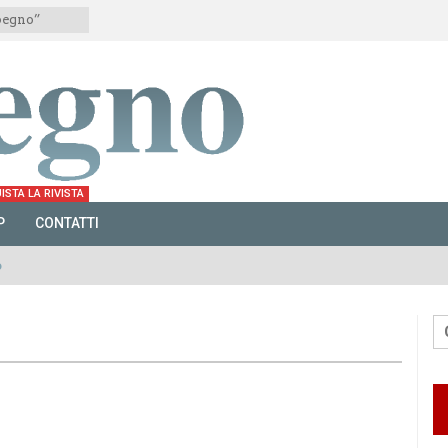
mpegno”
ISTA LA RIVISTA
P
CONTATTI
o