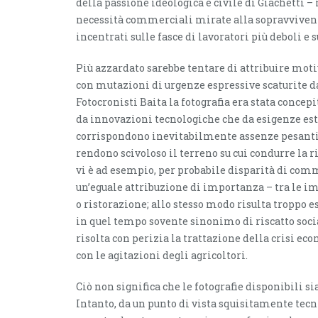
della passione ideologica e civile di Giachetti 
necessità commerciali mirate alla sopravvivenza 
incentrati sulle fasce di lavoratori più deboli e s
Più azzardato sarebbe tentare di attribuire mot
con mutazioni di urgenze espressive scaturite dal 
Fotocronisti Baita la fotografia era stata concep
da innovazioni tecnologiche che da esigenze est
corrispondono inevitabilmente assenze pesant
rendono scivoloso il terreno su cui condurre la r
vi è ad esempio, per probabile disparità di co
un’eguale attribuzione di importanza – tra le i
o ristorazione; allo stesso modo risulta troppo es
in quel tempo sovente sinonimo di riscatto socia
risolta con perizia la trattazione della crisi eco
con le agitazioni degli agricoltori.
Ciò non significa che le fotografie disponibili s
Intanto, da un punto di vista squisitamente tecn