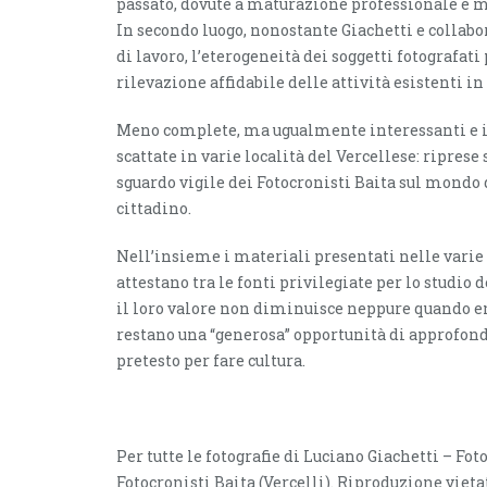
passato, dovute a maturazione professionale e m
In secondo luogo, nonostante Giachetti e collab
di lavoro, l’eterogeneità dei soggetti fotografa
rilevazione affidabile delle attività esistenti in
Meno complete, ma ugualmente interessanti e in
scattate in varie località del Vercellese: ripres
sguardo vigile dei Fotocronisti Baita sul mondo d
cittadino.
Nell’insieme i materiali presentati nelle varie 
attestano tra le fonti privilegiate per lo studio 
il loro valore non diminuisce neppure quando e
restano una “generosa” opportunità di approfond
pretesto per fare cultura.
Per tutte le fotografie di Luciano Giachetti – Fo
Fotocronisti Baita (Vercelli). Riproduzione vieta