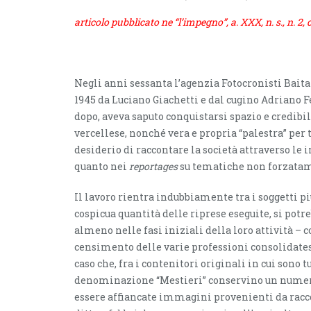
articolo pubblicato ne “l’impegno”, a. XXX, n. s., n. 2
Negli anni sessanta l’agenzia Fotocronisti Baita 
1945 da Luciano Giachetti e dal cugino Adriano Fe
dopo, aveva saputo conquistarsi spazio e credibil
vercellese, nonché vera e propria “palestra” per t
desiderio di raccontare la società attraverso le
quanto nei
reportages
su tematiche non forzatame
Il lavoro rientra indubbiamente tra i soggetti più
cospicua quantità delle riprese eseguite, si potr
almeno nelle fasi iniziali della loro attività – 
censimento delle varie professioni consolidates
caso che, fra i contenitori originali in cui sono t
denominazione “Mestieri” conservino un numero d
essere affiancate immagini provenienti da racco