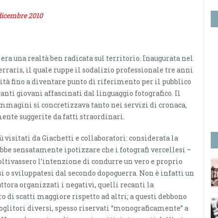
, dicembre 2010
era una realtà ben radicata sul territorio. Inaugurata nel
rraris, il quale ruppe il sodalizio professionale tre anni
ità fino a diventare punto di riferimento per il pubblico
anti giovani affascinati dal linguaggio fotografico. Il
 immagini si concretizzava tanto nei servizi di cronaca,
nte suggerite da fatti straordinari.
 visitati da Giachetti e collaboratori: considerata la
ebbe sensatamente ipotizzare che i fotografi vercellesi –
coltivassero l’intenzione di condurre un vero e proprio
i o sviluppatesi dal secondo dopoguerra. Non è infatti un
uttora organizzati i negativi, quelli recanti la
i scatti maggiore rispetto ad altri; a questi debbono
glitori diversi, spesso riservati “monograficamente” a