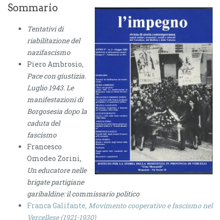
Sommario
Tentativi di
riabilitazione del
nazifascismo
Piero Ambrosio,
Pace con giustizia.
Luglio 1943. Le
manifestazioni di
Borgosesia dopo la
caduta del
fascismo
Francesco
Omodeo Zorini,
Un educatore nelle
brigate partigiane
garibaldine: il commissario politico
Franca Galifante,
Movimento cooperativo e fascismo nel
Vercellese (1921-1930)