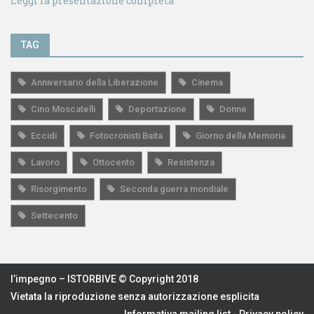
Leggi la presentazione completa
TAG
Anniversario della Liberazione
Cinema
Cino Moscatelli
Deportazione
Donne
Eccidi
Fotocronisti Baita
Giorno della Memoria
Lavoro
Ottocento
Resistenza
Risorgimento
Seconda guerra mondiale
Settecento
l’impegno – ISTORBIVE © Copyright 2018
Vietata la riproduzione senza autorizzazione esplicita