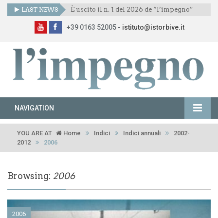
LAST NEWS
È uscito il n. 1 del 2026 de “l’impegno”
+39 0163 52005 -
istituto@istorbive.it
NAVIGATION
YOU ARE AT
Home
Indici
Indici annuali
2002-
2012
2006
Browsing:
2006
2006