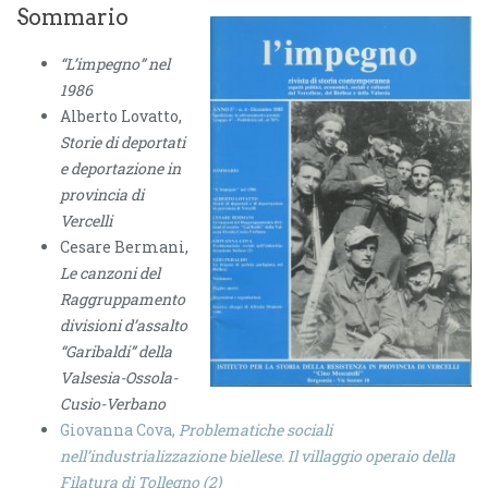
Sommario
“L’impegno” nel
1986
Alberto Lovatto,
Storie di deportati
e deportazione in
provincia di
Vercelli
Cesare Bermani,
Le canzoni del
Raggruppamento
divisioni d’assalto
“Garibaldi” della
Valsesia-Ossola-
Cusio-Verbano
Giovanna Cova,
Problematiche sociali
nell’industrializzazione biellese. Il villaggio operaio della
Filatura di Tollegno (2)